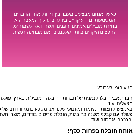
כאשר אנחנו מבצעים מעבר בין דירות, אחד הדברים
המשמעותיים והעיקריים ביותר בתהליך המעבר הוא
בחירת מובילים אמינים והוגנים, אשר ידאגו לשמור על
החפצים היקרים ביותר שלכם, בין אם מבחינה רגשית
ובין אם מבחינה כספית, ויספקו הובלה מהירה, בטוחה,
וללא נזקים מיותרים, אשר תקל על תהליך המעבר כמה
שיותר.
הגיע הזמן לעבור?
חברת אבי הובלות נמנית על חברות ההובלה המובילות בארץ, פועלת בת
מפעלים ועוד.
פעולה עם קבלני משנה בהובלות, הובלת פריטים בודדים, מוצרי חשמל,
והרכבה, אחסנה ועוד.
אותה הובלה בפחות כסף!