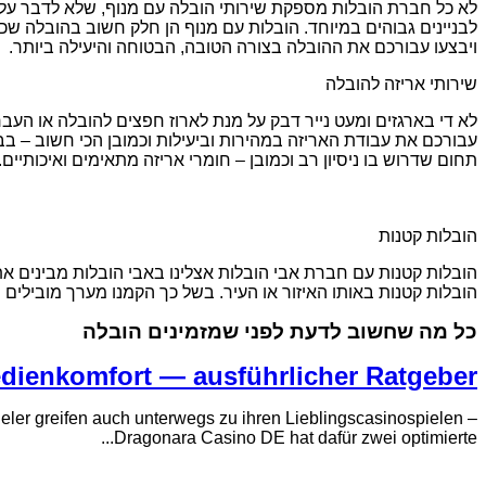
לא כל חברת הובלות מספקת שירותי הובלה עם מנוף, שלא לדבר על ס
לבניינים גבוהים במיוחד. הובלות עם מנוף הן חלק חשוב בהובלה שכן 
ויבצעו עבורכם את ההובלה בצורה הטובה, הבטוחה והיעילה ביותר.
שירותי אריזה להובלה
לא די בארגזים ומעט נייר דבק על מנת לארוז חפצים להובלה או העברה
עבורכם את עבודת האריזה במהירות וביעילות וכמובן הכי חשוב – בבט
תחום שדרוש בו ניסיון רב וכמובן – חומרי אריזה מתאימים ואיכותיים.
הובלות קטנות
הובלות קטנות עם חברת אבי הובלות אצלינו באבי הובלות מבינים את
הובלות קטנות באותו האיזור או העיר. בשל כך הקמנו מערך מובילים
כל מה שחשוב לדעת לפני שמזמינים הובלה
dienkomfort — ausführlicher Ratgeber
er greifen auch unterwegs zu ihren Lieblingscasinospielen –
Dragonara Casino DE hat dafür zwei optimierte...