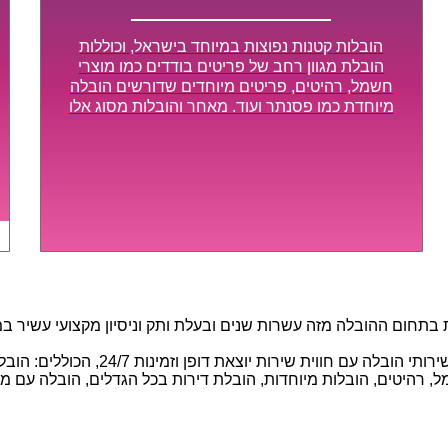
הובלות קטנות נפוצות במיוחד בישראל, וכוללות
הובלת מגוון רחב של פריטים בודדים כמו מוצרי
חשמל, רהיטים, פריטים מיוחדים שדורשים הובלה
מיוחדת כמו פסנתר ועוד. מאחר והובלות מסוג אלו
לא דורשות צוות גדול או רכב הובלות גדול במיוחד,
הן נעשות בזמן קצר ביותר, ובמחירים נוחים
וגמישים.
חום ההובלה מזה עשרות שנים ובעלת ותק וניסיון מקצועי עשיר במגוו
באמצעות הצוות המיומן והמקצועי שלנו, 
 רהיטים, הובלות מיוחדות, הובלת דירות בכל הגדלים, הובלה עם מנוף