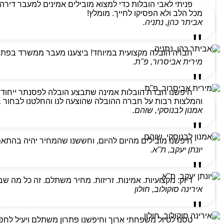
מכל הלב ולא הפסיקו לחייך. מומלץ!
אביתר כהן, נתניה.
חברה הובלה מקצועית במיוחד! ביצענו מעבר ממשרד בפתח ת
מירית אביסרור, פ"ת.
חיפשנו חברת הובלות אמינה שתבצע הובלה לפסנתר ייחודי
והמלצות רבות על חברה ההובלה שהוצעה לנו והחלטנו לבחור בהם
אמנון לבנוסקי, שוהם.
חיפשנו מובילים מהיום להיום, וחששנו שהמחיר יהיה בהתא
יונתן יעקב, ת"א.
דיוק. מקצועיות. אמינות. זריזות. מחיר משתלם. זה כל מה ש
אירינה סוקולוב, חולון
טסנו לטיול משפחתי ארוך וחיפשנו פתרון משתלם ויעיל לחפצ