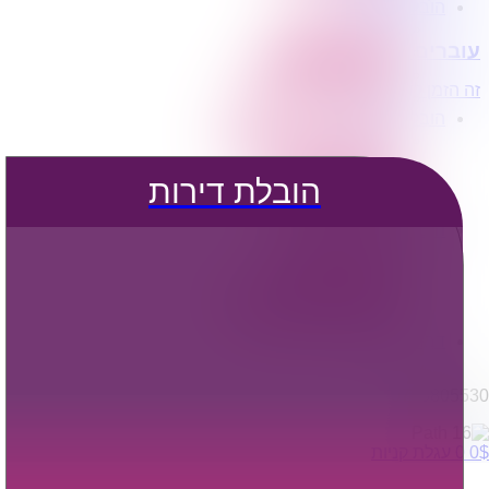
הובלת דירות
הובלה עם מנוף
עוברים דירה?
הובלה עם אריזה
הובלה עם אחסנה
זה הזמן לדבר איתנו...
הובלות ישובים בארץ
הובלות קטנות
הובלת פריטים בודדים
הובלת מוצרי חשמל
הובלת דירות
הובלת רהיטים
הובלות מיוחדות
הובלות לעסקים
הובלות משרדים
הובלות מפעלים
שירותי הפצה קו חלוקה
קבלני משנה הובלות
דברו איתנו
0795805530
$
0
0
עגלת קניות