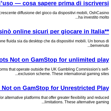
’uso — cosa sapere prima di iscriversi
rescente diffusione del gioco da dispositivi mobili, OshCasino
ha investito molto...
**ADM, ex AAMS: elenco aggiornato dei casinò online sicuri per giocare in Italia**
one fluida sia da desktop che da dispositivi mobili. Un bonus di
benvenuto...
lots Not on GamStop for unlimited play
tforms that operate outside the UK Gambling Commission's self-
exclusion scheme. These international gaming sites...
Not on GamStop for Unrestricted Play
alternative platforms that offer greater flexibility and reduced
limitations. These alternative gaming...