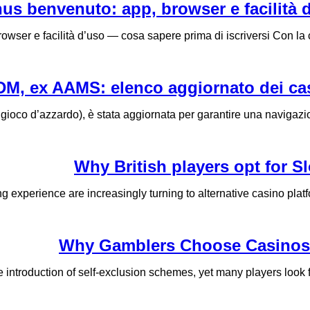
 benvenuto: app, browser e facilità d
er e facilità d’uso — cosa sapere prima di iscriversi Con la c
l gioco d’azzardo), è stata aggiornata per garantire una navigazi
Why British players opt for S
g experience are increasingly turning to alternative casino pla
Why Gamblers Choose Casinos 
troduction of self-exclusion schemes, yet many players look for 