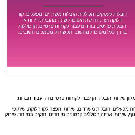
הובלות לעסקים, הכוללות הובלות משרדים, מפעלים, קווי
חלוקה ועוד, דורשת הערכות שונה מהובלת דירות או
הובלות פריטים בודדים עבור לקוחות פרטיים. הן כוללות
בדרך כלל מערכות מחשוב ותקשורת, מסמכים חשובים,
מכונות מסיביות ויקרות, אשר דורשות תשומת לב מיוחדת
ואריזה קפדנית ומסודרת אשר תבטיח תהליך מעבר יעיל
ומהיר.
ן שירותי הובלה, הן עבור לקוחות פרטיים והן עבור חברות,
אנו מספקים מגוון רחב של שירותי הובלה עם חווית שירות יוצאת דופן וזמינות 24/7, הכוללים: הובלות מפעלים, הובלות משרדים, שירותי הפצה לקו חלוקה, שיתופי
, שירותי אריזה הכוללים קרטונים מיוחדים וחזקים במיוחד, פירוק